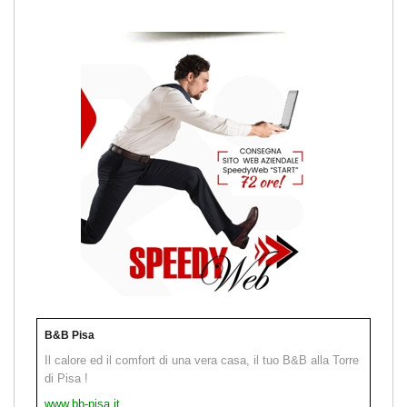
B&B Pisa
Il calore ed il comfort di una vera casa, il tuo B&B alla Torre
di Pisa !
www.bb-pisa.it