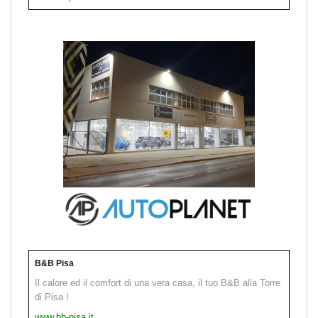
B&B Pisa
Il calore ed il comfort di una vera casa, il tuo B&B alla Torre
di Pisa !
www.bb-pisa.it