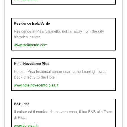
Residence Isola Verde
Residence in Pisa Cisanello, not far away from the city
historical center.
www.isolaverde.com
Hotel Novecento Pisa
Hotel in Pisa historical center near to the Leaning Tower.
Book directly to the Hotel!
www.hotelnovecento.pisa.it
B&B Pisa
Il calore ed il comfort di una vera casa, il tuo B&B alla Torre
di Pisa !
www.bb-pisa.it