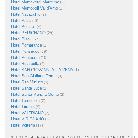
Hotel Monteverdi Marittimo
(2)
Hotel Montopoli Val d'Arno
(1)
Hotel Navacchio
(2)
Hotel Palaia
(6)
Hotel Peccioli
(4)
Hotel PERIGNANO
(29)
Hotel Pisa
(167)
Hotel Pomarance
(1)
Hotel Ponsacco
(19)
Hotel Pontedera
(10)
Hotel Riparbella
(2)
Hotel SAN GIOVANNI ALLA VENA
(1)
Hotel San Giuliano Terme
(8)
Hotel San Miniato
(3)
Hotel Santa Luce
(2)
Hotel Santa Maria a Monte
(2)
Hotel Terricciola
(2)
Hotel Tirrenia
(9)
Hotel VALTRIANO
(2)
Hotel VISIGNANO
(1)
Hotel Volterra
(17)
1
|
2
|
3
|
4
|
5
|
6
|
7
|
8
|
9
|
10
|
11
|
12
|
13
|
14
|
15
|
16
|
17
|