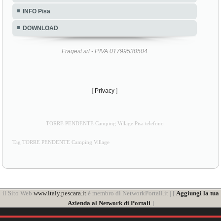
INFO Pisa
DOWNLOAD
Fragest srl - P.IVA 01799530504
[
Privacy
]
TORRE PENDENTE Camping Village Pisa telefono
Tag TORRE PENDENTE Camping Village
il Sito Web
www.italy.pescara.it
è membro di NetworkPortali.it | [
Aggiungi la tua
Azienda al Network di Portali
]