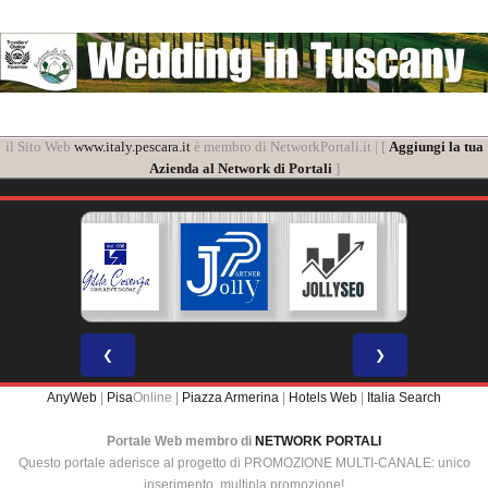
il Sito Web
www.italy.pescara.it
è membro di NetworkPortali.it | [
Aggiungi la tua
Azienda al Network di Portali
]
❮
❯
AnyWeb
|
Pisa
Online |
Piazza Armerina
|
Hotels Web
|
Italia Search
Portale Web membro di
NETWORK PORTALI
Questo portale aderisce al progetto di PROMOZIONE MULTI-CANALE: unico
inserimento, multipla promozione!