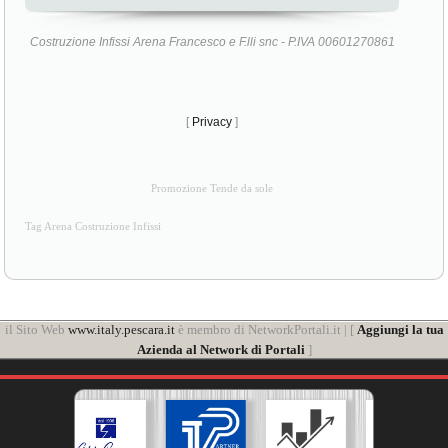
Costruzione Infissi Arena Francesco e F.lli snc - P.IVA 00601270861
[
Privacy
]
Promozione Tende da sole
Tag Arena Costruzione Infissi
il Sito Web
www.italy.pescara.it
è membro di NetworkPortali.it | [
Aggiungi la tua
Azienda al Network di Portali
]