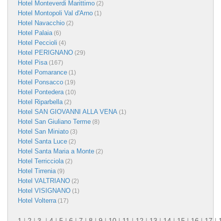
Hotel Monteverdi Marittimo
(2)
Hotel Montopoli Val d'Arno
(1)
Hotel Navacchio
(2)
Hotel Palaia
(6)
Hotel Peccioli
(4)
Hotel PERIGNANO
(29)
Hotel Pisa
(167)
Hotel Pomarance
(1)
Hotel Ponsacco
(19)
Hotel Pontedera
(10)
Hotel Riparbella
(2)
Hotel SAN GIOVANNI ALLA VENA
(1)
Hotel San Giuliano Terme
(8)
Hotel San Miniato
(3)
Hotel Santa Luce
(2)
Hotel Santa Maria a Monte
(2)
Hotel Terricciola
(2)
Hotel Tirrenia
(9)
Hotel VALTRIANO
(2)
Hotel VISIGNANO
(1)
Hotel Volterra
(17)
1
|
2
|
3
|
4
|
5
|
6
|
7
|
8
|
9
|
10
|
11
|
12
|
13
|
14
|
15
|
16
|
17
|