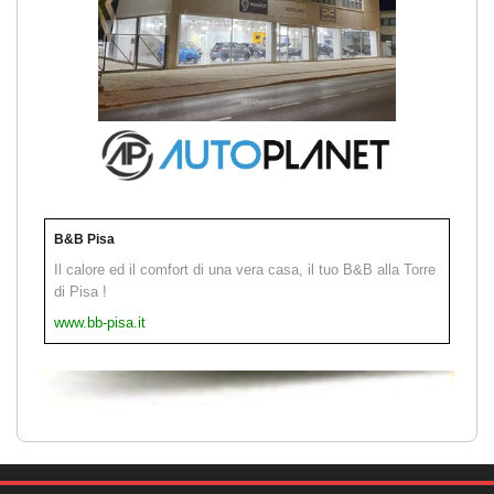
B&B Pisa
Il calore ed il comfort di una vera casa, il tuo B&B alla Torre
di Pisa !
www.bb-pisa.it