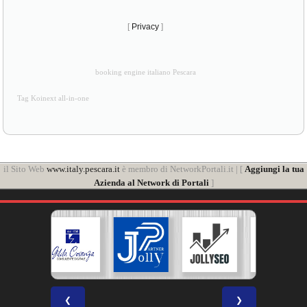
[
Privacy
]
booking engine italiano Pescara
Tag Koinext all-in-one
il Sito Web
www.italy.pescara.it
è membro di NetworkPortali.it | [
Aggiungi la tua
Azienda al Network di Portali
]
❮
❯