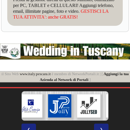
per PC, TABLET e CELLULARI! Aggiungi telefono,
email, illimitate pagine, foto e video.
GESTISCI LA
TUA ATTIVITA': anche GRATIS!
il Sito Web
www.italy.pescara.it
è membro di NetworkPortali.it | [
Aggiungi la tua
Azienda al Network di Portali
]
❮
❯