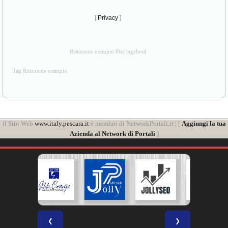
[
Privacy
]
Ristorante esempio Pisa tagcloud
Tag Ristorante esempio
il Sito Web
www.italy.pescara.it
è membro di NetworkPortali.it | [
Aggiungi la tua
Azienda al Network di Portali
]
❮
❯