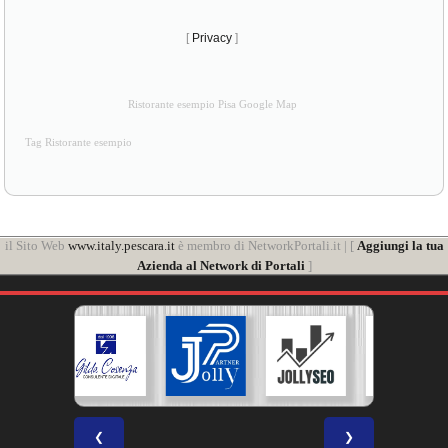
[
Privacy
]
Ristorante esempio Pisa Google Map
Tag Ristorante esempio
il Sito Web
www.italy.pescara.it
è membro di NetworkPortali.it | [
Aggiungi la tua
Azienda al Network di Portali
]
❮
❯