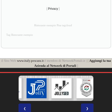
[
Privacy
]
Ristorante esempio Pisa tagcloud
Tag Ristorante esempio
il Sito Web
www.italy.pescara.it
è membro di NetworkPortali.it | [
Aggiungi la tua
Azienda al Network di Portali
]
❮
❯