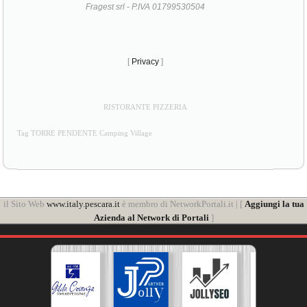
Fragest srl - P.IVA 01799530504
[
Privacy
]
RISTORANTE PIZZERIA
Tag TORRE PENDENTE Camping Village
il Sito Web
www.italy.pescara.it
è membro di NetworkPortali.it | [
Aggiungi la tua
Azienda al Network di Portali
]