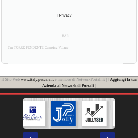
[
Privacy
]
BAR
Tag TORRE PENDENTE Camping Village
il Sito Web
www.italy.pescara.it
è membro di NetworkPortali.it | [
Aggiungi la tua
Azienda al Network di Portali
]